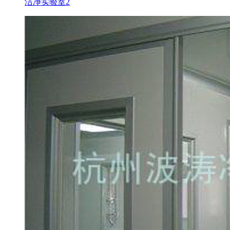
洁净实验室2