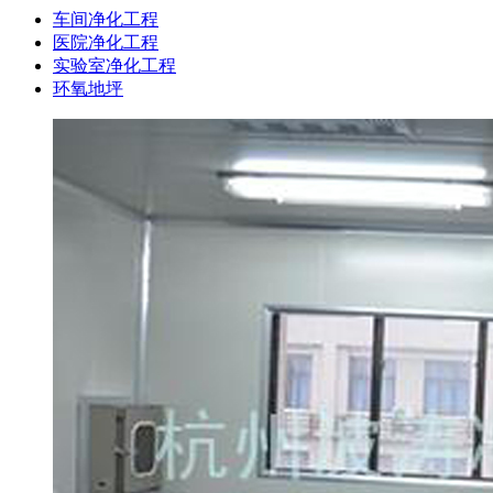
车间净化工程
医院净化工程
实验室净化工程
环氧地坪