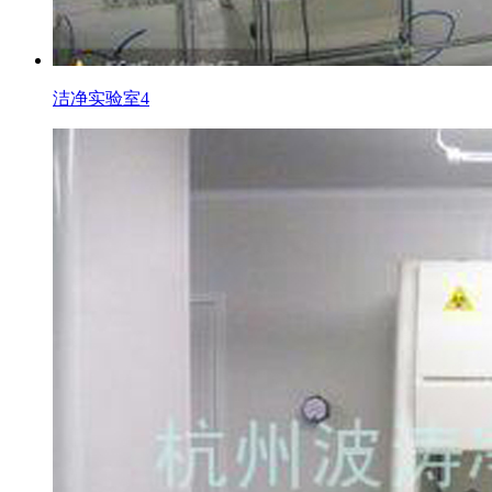
洁净实验室4